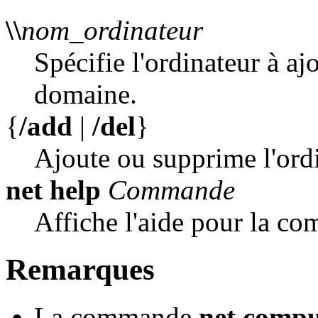
\\
nom_ordinateur
Spécifie l'ordinateur à a
domaine.
{
/add
|
/del
}
Ajoute ou supprime l'ordi
net help
Commande
Affiche l'aide pour la 
Remarques
La commande
net compu