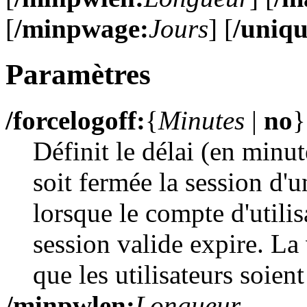
[
/minpwage:
Jours
]
[
/uniq
Paramètres
/forcelogoff:
{
Minutes
|
no
}
Définit le délai (en minu
soit fermée la session d'u
lorsque le compte d'utili
session valide expire. La
que les utilisateurs soien
/minpwlen:
Longueur