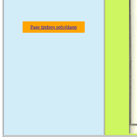
Page timbres précédante