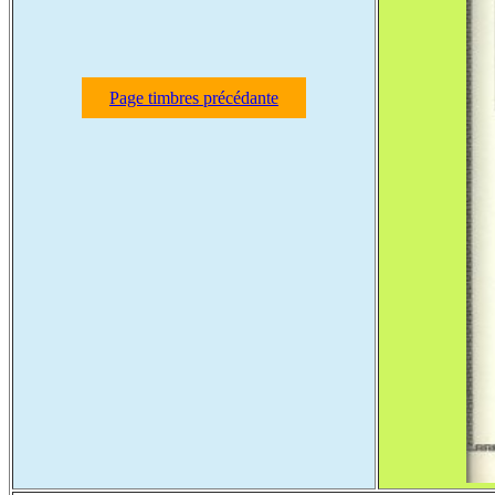
Page timbres précédante