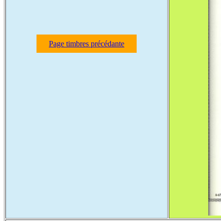
Page timbres précédante