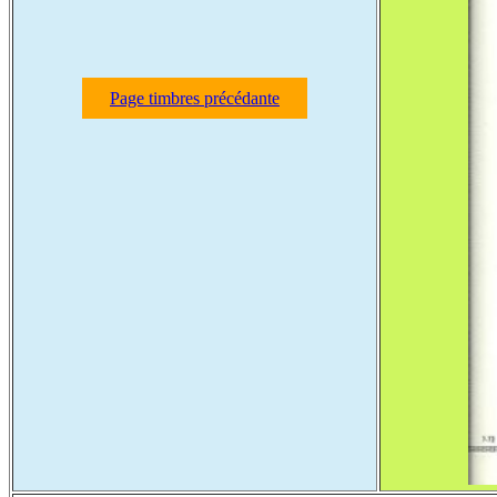
Page timbres précédante