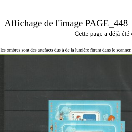
Affichage de l'image PAGE_448
Cette page a déjà été
les ombres sont des artefacts dus à de la lumière fitrant dans le scanner.