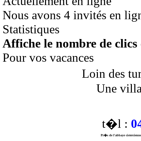
Actuellement en ligne
Nous avons 4 invités en lig
Statistiques
Affiche le nombre de clics 
Pour vos vacances
Loin des tu
Une vill
t�l :
0
Pr�s de l'abbaye cistercienne