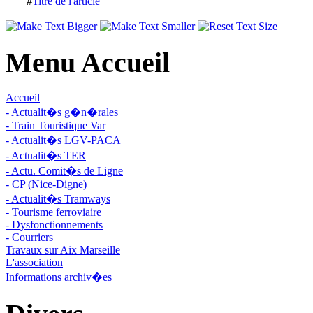
#
Titre de l'article
Menu Accueil
Accueil
- Actualit�s g�n�rales
- Train Touristique Var
- Actualit�s LGV-PACA
- Actualit�s TER
- Actu. Comit�s de Ligne
- CP (Nice-Digne)
- Actualit�s Tramways
- Tourisme ferroviaire
- Dysfonctionnements
- Courriers
Travaux sur Aix Marseille
L'association
Informations archiv�es