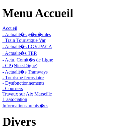
Menu Accueil
Accueil
- Actualit�s g�n�rales
- Train Touristique Var
- Actualit�s LGV-PACA
- Actualit�s TER
- Actu. Comit�s de Ligne
- CP (Nice-Digne)
- Actualit�s Tramways
- Tourisme ferroviaire
- Dysfonctionnements
- Courriers
Travaux sur Aix Marseille
L'association
Informations archiv�es
Divers