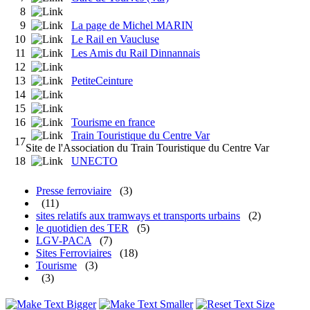
8
9
La page de Michel MARIN
10
Le Rail en Vaucluse
11
Les Amis du Rail Dinnannais
12
13
PetiteCeinture
14
15
16
Tourisme en france
Train Touristique du Centre Var
17
Site de l'Association du Train Touristique du Centre Var
18
UNECTO
Presse ferroviaire
(3)
(11)
sites relatifs aux tramways et transports urbains
(2)
le quotidien des TER
(5)
LGV-PACA
(7)
Sites Ferroviaires
(18)
Tourisme
(3)
(3)